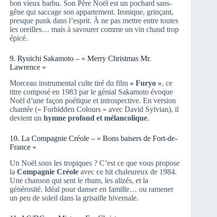
bon vieux barbu. Son Père Noël est un pochard sans-
gêne qui saccage son appartement. Ironique, grinçant,
presque punk dans l’esprit. À ne pas mettre entre toutes
les oreilles… mais à savourer comme un vin chaud trop
épicé.
9. Ryuichi Sakamoto – « Merry Christmas Mr.
Lawrence »
Morceau instrumental culte tiré du film
« Furyo »
, ce
titre composé en 1983 par le génial Sakamoto évoque
Noël d’une façon poétique et introspective. En version
chantée (« Forbidden Colours » avec David Sylvian), il
devient un
hymne profond et mélancolique
.
10. La Compagnie Créole – « Bons baisers de Fort-de-
France »
Un Noël sous les tropiques ? C’est ce que vous propose
la
Compagnie Créole
avec ce hit chaleureux de 1984.
Une chanson qui sent le rhum, les alizés, et la
générosité. Idéal pour danser en famille… ou ramener
un peu de soleil dans la grisaille hivernale.