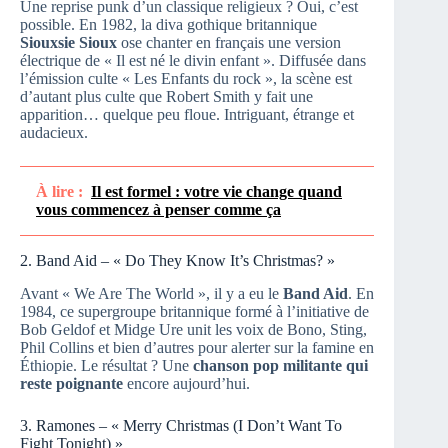
Une reprise punk d’un classique religieux ? Oui, c’est
possible. En 1982, la diva gothique britannique
Siouxsie Sioux
ose chanter en français une version
électrique de « Il est né le divin enfant ». Diffusée dans
l’émission culte « Les Enfants du rock », la scène est
d’autant plus culte que Robert Smith y fait une
apparition… quelque peu floue. Intriguant, étrange et
audacieux.
À lire :
Il est formel : votre vie change quand
vous commencez à penser comme ça
2. Band Aid – « Do They Know It’s Christmas? »
Avant « We Are The World », il y a eu le
Band Aid
. En
1984, ce supergroupe britannique formé à l’initiative de
Bob Geldof et Midge Ure unit les voix de Bono, Sting,
Phil Collins et bien d’autres pour alerter sur la famine en
Éthiopie. Le résultat ? Une
chanson pop militante qui
reste poignante
encore aujourd’hui.
3. Ramones – « Merry Christmas (I Don’t Want To
Fight Tonight) »