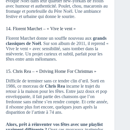
évoque Noël dans leur quartier new-yorkais de Hollis
avec humour et authenticité. Poulet, chou, macaronis au
fromage et portefeuille du Père Noël. Une ambiance
festive et urbaine qui donne le sourire.
14. Florent Marchet – « Vive le vent »
Florent Marchet donne un souffle nouveau aux
grands
classiques de Noël
. Sur son album de 2011, il reprend «
Vive le vent » avec sensibilité, sans tomber dans la
mièvrerie. Un projet curieux et subtil, parfait pour les
fêtes entre amis mélomanes.
15. Chris Rea – « Driving Home For Christmas »
Difficile de terminer sans ce tendre clin d’œil. Sorti en
1986, ce morceau de
Chris Rea
incarne le trajet du
retour à la maison pour les fêtes. Entre jazz doux et pop
enveloppante, il fait partie des chansons que l’on
fredonne sans même s’en rendre compte. Et cette année,
il résonne plus fort encore, quelques jours après la
disparition de l’artiste à 74 ans.
Alors, prêt à réinventer vos fêtes avec une playlist
vraiment différente ?
Osez ces morceaux inattendus,