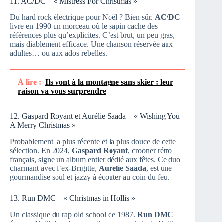
11. AC/DC – « Mistress For Christmas »
Du hard rock électrique pour Noël ? Bien sûr.
AC/DC
livre en 1990 un morceau où le sapin cache des
références plus qu’explicites. C’est brut, un peu gras,
mais diablement efficace. Une chanson réservée aux
adultes… ou aux ados rebelles.
À lire :
Ils vont à la montagne sans skier : leur
raison va vous surprendre
12. Gaspard Royant et Aurélie Saada – « Wishing You
A Merry Christmas »
Probablement la plus récente et la plus douce de cette
sélection. En 2024,
Gaspard Royant
, crooner rétro
français, signe un album entier dédié aux fêtes. Ce duo
charmant avec l’ex-Brigitte,
Aurélie Saada
, est une
gourmandise soul et jazzy à écouter au coin du feu.
13. Run DMC – « Christmas in Hollis »
Un classique du rap old school de 1987.
Run DMC