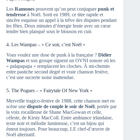
Les
Ramones
prouvent qu’on peut conjuguer
punk et
tendresse
à Noël. Sorti en 1989, ce titre rapide et
sincère esquisse un appel à la trêve des disputes pendant
les fêtes. Deux minutes d’énergie brute avec un cœur
tendre bien planqué sous le blouson en cuir.
4. Les Wampas – « Ce soir, c’est Noël »
Vous voulez une dose de punk à la française ?
Didier
Wampas
et son groupe signent un OVNI sonore où les
« palapapapa » remplacent les cloches. À mi-chemin
entre pastiche second degré et vraie chanson festive,
c’est une sucrerie noise inattendue.
5. The Pogues – « Fairytale Of New York »
Merveille tragico-festive de 1988, cette chanson met en
scène une
dispute de couple le soir de Noël
, portée par
la voix rocailleuse de Shane MacGowan et celle,
céleste, de Kirsty MacColl. Entre ambiance irlandaise,
texte noir et mélodie lumineuse, c’est un bijou qui
émeut toujours. Pour beaucoup, LE chef-d’œuvre de
Noël alternatif.