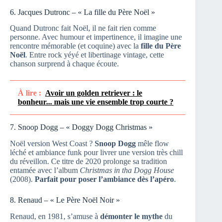
6. Jacques Dutronc – « La fille du Père Noël »
Quand Dutronc fait Noël, il ne fait rien comme
personne. Avec humour et impertinence, il imagine une
rencontre mémorable (et coquine) avec la
fille du Père
Noël
. Entre rock yéyé et libertinage vintage, cette
chanson surprend à chaque écoute.
À lire :
Avoir un golden retriever : le
bonheur... mais une vie ensemble trop courte ?
7. Snoop Dogg – « Doggy Dogg Christmas »
Noël version West Coast ?
Snoop Dogg
mêle flow
léché et ambiance funk pour livrer une version très chill
du réveillon. Ce titre de 2020 prolonge sa tradition
entamée avec l’album
Christmas in tha Dogg House
(2008).
Parfait pour poser l’ambiance dès l’apéro
.
8. Renaud – « Le Père Noël Noir »
Renaud, en 1981, s’amuse à
démonter le mythe
du