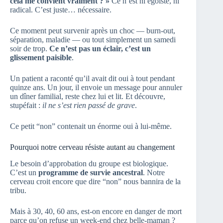
cela me convient vraiment ? »
Ce n’est ni égoïste, ni
radical. C’est juste… nécessaire.
Ce moment peut survenir après un choc — burn-out,
séparation, maladie — ou tout simplement un samedi
soir de trop.
Ce n’est pas un éclair, c’est un
glissement paisible
.
Un patient a raconté qu’il avait dit oui à tout pendant
quinze ans. Un jour, il envoie un message pour annuler
un dîner familial, reste chez lui et lit. Et découvre,
stupéfait :
il ne s’est rien passé de grave
.
Ce petit “non” contenait un énorme oui à lui-même.
Pourquoi notre cerveau résiste autant au changement
Le besoin d’approbation du groupe est biologique.
C’est un
programme de survie ancestral
. Notre
cerveau croit encore que dire “non” nous bannira de la
tribu.
Mais à 30, 40, 60 ans, est-on encore en danger de mort
parce qu’on refuse un week-end chez belle-maman ?