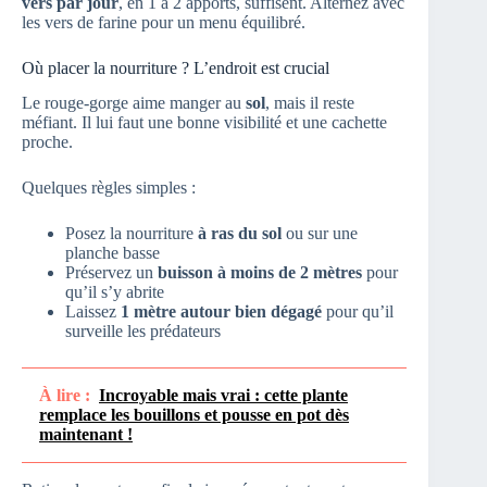
vers par jour
, en 1 à 2 apports, suffisent. Alternez avec
les vers de farine pour un menu équilibré.
Où placer la nourriture ? L’endroit est crucial
Le rouge-gorge aime manger au
sol
, mais il reste
méfiant. Il lui faut une bonne visibilité et une cachette
proche.
Quelques règles simples :
Posez la nourriture
à ras du sol
ou sur une
planche basse
Préservez un
buisson à moins de 2 mètres
pour
qu’il s’y abrite
Laissez
1 mètre autour bien dégagé
pour qu’il
surveille les prédateurs
À lire :
Incroyable mais vrai : cette plante
remplace les bouillons et pousse en pot dès
maintenant !