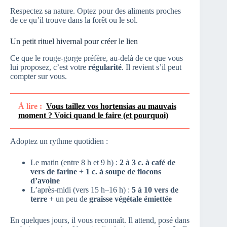
Respectez sa nature. Optez pour des aliments proches
de ce qu’il trouve dans la forêt ou le sol.
Un petit rituel hivernal pour créer le lien
Ce que le rouge-gorge préfère, au-delà de ce que vous
lui proposez, c’est votre
régularité
. Il revient s’il peut
compter sur vous.
À lire :
Vous taillez vos hortensias au mauvais
moment ? Voici quand le faire (et pourquoi)
Adoptez un rythme quotidien :
Le matin (entre 8 h et 9 h) :
2 à 3 c. à café de
vers de farine
+
1 c. à soupe de flocons
d’avoine
L’après-midi (vers 15 h–16 h) :
5 à 10 vers de
terre
+ un peu de
graisse végétale émiettée
En quelques jours, il vous reconnaît. Il attend, posé dans