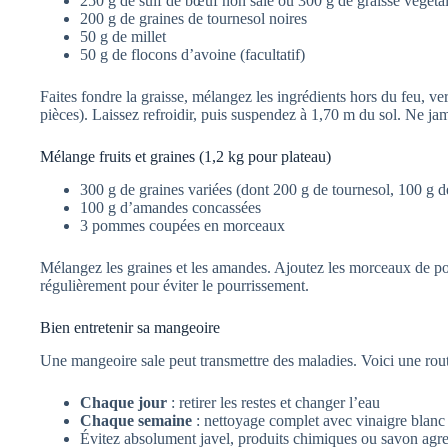
250 g de suif de bœuf non salé ou 300 g de graisse végéta
200 g de graines de tournesol noires
50 g de millet
50 g de flocons d’avoine (facultatif)
Faites fondre la graisse, mélangez les ingrédients hors du feu, v
pièces). Laissez refroidir, puis suspendez à 1,70 m du sol. Ne jamai
Mélange fruits et graines (1,2 kg pour plateau)
300 g de graines variées (dont 200 g de tournesol, 100 g de
100 g d’amandes concassées
3 pommes coupées en morceaux
Mélangez les graines et les amandes. Ajoutez les morceaux de po
régulièrement pour éviter le pourrissement.
Bien entretenir sa mangeoire
Une mangeoire sale peut transmettre des maladies. Voici une rout
Chaque jour
: retirer les restes et changer l’eau
Chaque semaine
: nettoyage complet avec vinaigre blanc 
Évitez absolument javel, produits chimiques ou savon agre