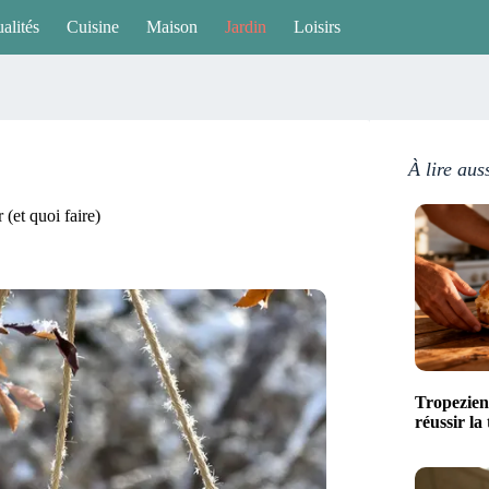
alités
Cuisine
Maison
Jardin
Loisirs
À lire aus
 (et quoi faire)
Tropezien
réussir la