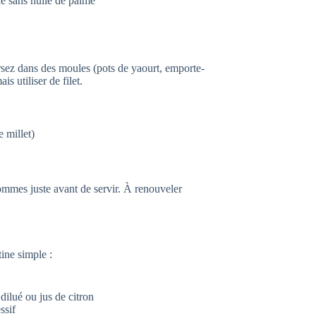
le sans huile de palme
ersez dans des moules (pots de yaourt, emporte-
s utiliser de filet.
 millet)
mmes juste avant de servir. À renouveler
ine simple :
dilué ou jus de citron
ssif