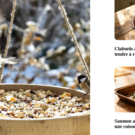
Clafoutis 
tendre à r
Saumon au
une cuisso