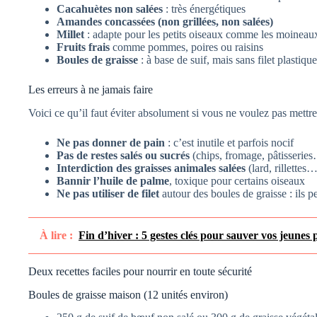
Cacahuètes non salées
: très énergétiques
Amandes concassées (non grillées, non salées)
Millet
: adapte pour les petits oiseaux comme les moineau
Fruits frais
comme pommes, poires ou raisins
Boules de graisse
: à base de suif, mais sans filet plastique
Les erreurs à ne jamais faire
Voici ce qu’il faut éviter absolument si vous ne voulez pas mettre
Ne pas donner de pain
: c’est inutile et parfois nocif
Pas de restes salés ou sucrés
(chips, fromage, pâtisserie
Interdiction des graisses animales salées
(lard, rillettes
Bannir l’huile de palme
, toxique pour certains oiseaux
Ne pas utiliser de filet
autour des boules de graisse : ils p
À lire :
Fin d’hiver : 5 gestes clés pour sauver vos jeunes p
Deux recettes faciles pour nourrir en toute sécurité
Boules de graisse maison (12 unités environ)