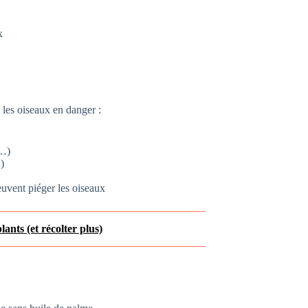
x
 les oiseaux en danger :
s…)
…)
euvent piéger les oiseaux
lants (et récolter plus)