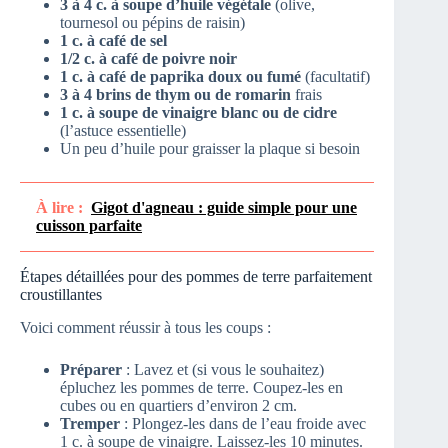
3 à 4 c. à soupe d’huile végétale
(olive,
tournesol ou pépins de raisin)
1 c. à café de sel
1/2 c. à café de poivre noir
1 c. à café de paprika doux ou fumé
(facultatif)
3 à 4 brins de thym ou de romarin
frais
1 c. à soupe de vinaigre blanc ou de cidre
(l’astuce essentielle)
Un peu d’huile pour graisser la plaque si besoin
À lire :
Gigot d'agneau : guide simple pour une
cuisson parfaite
Étapes détaillées pour des pommes de terre parfaitement
croustillantes
Voici comment réussir à tous les coups :
Préparer
: Lavez et (si vous le souhaitez)
épluchez les pommes de terre. Coupez-les en
cubes ou en quartiers d’environ 2 cm.
Tremper
: Plongez-les dans de l’eau froide avec
1 c. à soupe de vinaigre. Laissez-les 10 minutes.