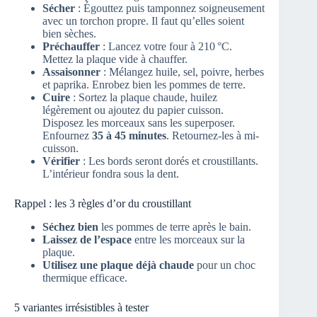
Sécher
: Égouttez puis tamponnez soigneusement
avec un torchon propre. Il faut qu’elles soient
bien sèches.
Préchauffer
: Lancez votre four à 210 °C.
Mettez la plaque vide à chauffer.
Assaisonner
: Mélangez huile, sel, poivre, herbes
et paprika. Enrobez bien les pommes de terre.
Cuire
: Sortez la plaque chaude, huilez
légèrement ou ajoutez du papier cuisson.
Disposez les morceaux sans les superposer.
Enfournez
35 à 45 minutes
. Retournez-les à mi-
cuisson.
Vérifier
: Les bords seront dorés et croustillants.
L’intérieur fondra sous la dent.
Rappel : les 3 règles d’or du croustillant
Séchez bien
les pommes de terre après le bain.
Laissez de l’espace
entre les morceaux sur la
plaque.
Utilisez une plaque déjà chaude
pour un choc
thermique efficace.
5 variantes irrésistibles à tester