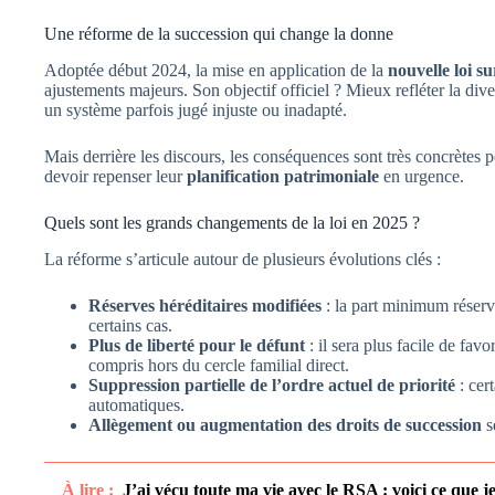
Une réforme de la succession qui change la donne
Adoptée début 2024, la mise en application de la
nouvelle loi su
ajustements majeurs. Son objectif officiel ? Mieux refléter la div
un système parfois jugé injuste ou inadapté.
Mais derrière les discours, les conséquences sont très concrètes p
devoir repenser leur
planification patrimoniale
en urgence.
Quels sont les grands changements de la loi en 2025 ?
La réforme s’articule autour de plusieurs évolutions clés :
Réserves héréditaires modifiées
: la part minimum réservé
certains cas.
Plus de liberté pour le défunt
: il sera plus facile de favo
compris hors du cercle familial direct.
Suppression partielle de l’ordre actuel de priorité
: cer
automatiques.
Allègement ou augmentation des droits de succession
s
À lire :
J’ai vécu toute ma vie avec le RSA : voici ce que 