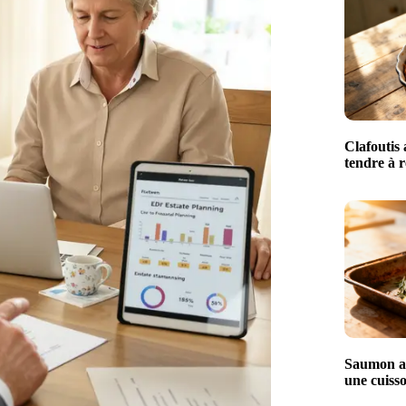
Clafoutis 
tendre à r
Saumon au
une cuisso