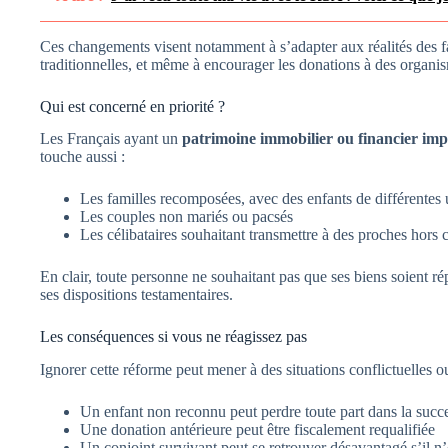
Ces changements visent notamment à s’adapter aux réalités des f
traditionnelles, et même à encourager les donations à des organis
Qui est concerné en priorité ?
Les Français ayant un
patrimoine immobilier ou financier imp
touche aussi :
Les familles recomposées, avec des enfants de différentes
Les couples non mariés ou pacsés
Les célibataires souhaitant transmettre à des proches hors 
En clair, toute personne ne souhaitant pas que ses biens soient rép
ses dispositions testamentaires.
Les conséquences si vous ne réagissez pas
Ignorer cette réforme peut mener à des situations conflictuelles o
Un enfant non reconnu peut perdre toute part dans la succ
Une donation antérieure peut être fiscalement requalifiée
Un conjoint survivant peut se retrouver désavantagé s’il n