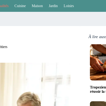
alités
Cuisine
Maison
Jardin
Loisirs
À lire aus
itiers
Tropezien
réussir la