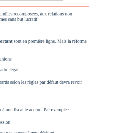
amilles recomposées, aux relations non
mes sans but lucratif.
ortant
sont en première ligne. Mais la réforme
 unions
cadre légal
artis selon les règles par défaut devra revoir
u à une fiscalité accrue. Par exemple :
ession
’est pas expressément désigné