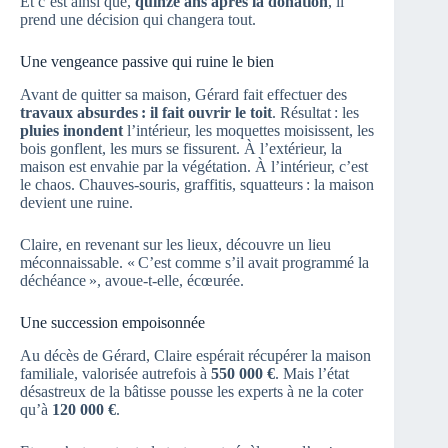
Et c’est ainsi que,
quinze ans après la donation
, il
prend une décision qui changera tout.
Une vengeance passive qui ruine le bien
Avant de quitter sa maison, Gérard fait effectuer des
travaux absurdes : il fait ouvrir le toit
. Résultat : les
pluies inondent
l’intérieur, les moquettes moisissent, les
bois gonflent, les murs se fissurent. À l’extérieur, la
maison est envahie par la végétation. À l’intérieur, c’est
le chaos. Chauves-souris, graffitis, squatteurs : la maison
devient une ruine.
Claire, en revenant sur les lieux, découvre un lieu
méconnaissable. « C’est comme s’il avait programmé la
déchéance », avoue-t-elle, écœurée.
Une succession empoisonnée
Au décès de Gérard, Claire espérait récupérer la maison
familiale, valorisée autrefois à
550 000 €
. Mais l’état
désastreux de la bâtisse pousse les experts à ne la coter
qu’à
120 000 €
.