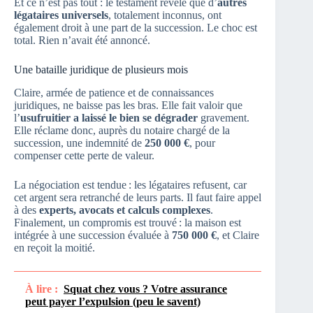
Et ce n’est pas tout : le testament révèle que d’
autres
légataires universels
, totalement inconnus, ont
également droit à une part de la succession. Le choc est
total. Rien n’avait été annoncé.
Une bataille juridique de plusieurs mois
Claire, armée de patience et de connaissances
juridiques, ne baisse pas les bras. Elle fait valoir que
l’
usufruitier a laissé le bien se dégrader
gravement.
Elle réclame donc, auprès du notaire chargé de la
succession, une indemnité de
250 000 €
, pour
compenser cette perte de valeur.
La négociation est tendue : les légataires refusent, car
cet argent sera retranché de leurs parts. Il faut faire appel
à des
experts, avocats et calculs complexes
.
Finalement, un compromis est trouvé : la maison est
intégrée à une succession évaluée à
750 000 €
, et Claire
en reçoit la moitié.
À lire :
Squat chez vous ? Votre assurance
peut payer l’expulsion (peu le savent)