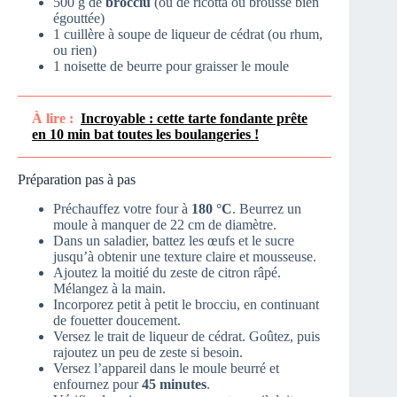
500 g de
brocciu
(ou de ricotta ou brousse bien
égouttée)
1 cuillère à soupe de liqueur de cédrat (ou rhum,
ou rien)
1 noisette de beurre pour graisser le moule
À lire :
Incroyable : cette tarte fondante prête
en 10 min bat toutes les boulangeries !
Préparation pas à pas
Préchauffez votre four à
180 °C
. Beurrez un
moule à manquer de 22 cm de diamètre.
Dans un saladier, battez les œufs et le sucre
jusqu’à obtenir une texture claire et mousseuse.
Ajoutez la moitié du zeste de citron râpé.
Mélangez à la main.
Incorporez petit à petit le brocciu, en continuant
de fouetter doucement.
Versez le trait de liqueur de cédrat. Goûtez, puis
rajoutez un peu de zeste si besoin.
Versez l’appareil dans le moule beurré et
enfournez pour
45 minutes
.