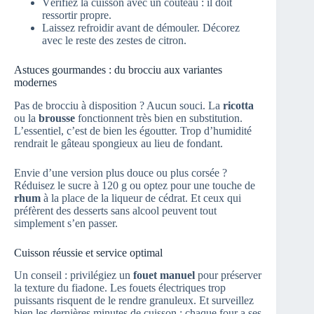
Vérifiez la cuisson avec un couteau : il doit
ressortir propre.
Laissez refroidir avant de démouler. Décorez
avec le reste des zestes de citron.
Astuces gourmandes : du brocciu aux variantes
modernes
Pas de brocciu à disposition ? Aucun souci. La
ricotta
ou la
brousse
fonctionnent très bien en substitution.
L’essentiel, c’est de bien les égoutter. Trop d’humidité
rendrait le gâteau spongieux au lieu de fondant.
Envie d’une version plus douce ou plus corsée ?
Réduisez le sucre à 120 g ou optez pour une touche de
rhum
à la place de la liqueur de cédrat. Et ceux qui
préfèrent des desserts sans alcool peuvent tout
simplement s’en passer.
Cuisson réussie et service optimal
Un conseil : privilégiez un
fouet manuel
pour préserver
la texture du fiadone. Les fouets électriques trop
puissants risquent de le rendre granuleux. Et surveillez
bien les dernières minutes de cuisson : chaque four a ses