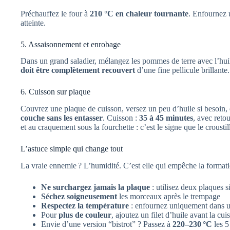
Préchauffez le four à
210 °C en chaleur tournante
. Enfournez 
atteinte.
5. Assaisonnement et enrobage
Dans un grand saladier, mélangez les pommes de terre avec l’huile
doit être complètement recouvert
d’une fine pellicule brillante.
6. Cuisson sur plaque
Couvrez une plaque de cuisson, versez un peu d’huile si besoin, 
couche sans les entasser
. Cuisson :
35 à 45 minutes
, avec reto
et au craquement sous la fourchette : c’est le signe que le crousti
L’astuce simple qui change tout
La vraie ennemie ? L’humidité. C’est elle qui empêche la formatio
Ne surchargez jamais la plaque
: utilisez deux plaques s
Séchez soigneusement
les morceaux après le trempage
Respectez la température
: enfournez uniquement dans u
Pour
plus de couleur
, ajoutez un filet d’huile avant la cui
Envie d’une version “bistrot” ? Passez à
220–230 °C
les 5