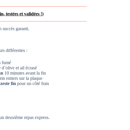
, testées et validées !)
 succès garanti.
rs différentes :
a fumé
d’olive et ail écrasé
an
10 minutes avant la fin
rin entiers sur la plaque
 zeste fin
pour un côté frais
r un deuxième repas express.