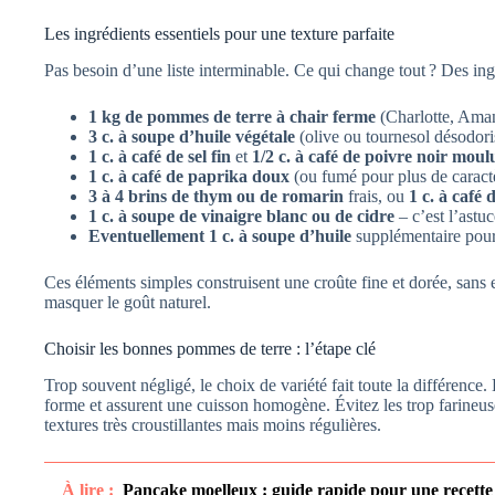
Les ingrédients essentiels pour une texture parfaite
Pas besoin d’une liste interminable. Ce qui change tout ? Des ing
1 kg de pommes de terre à chair ferme
(Charlotte, Ama
3 c. à soupe d’huile végétale
(olive ou tournesol désodori
1 c. à café de sel fin
et
1/2 c. à café de poivre noir moul
1 c. à café de paprika doux
(ou fumé pour plus de caract
3 à 4 brins de thym ou de romarin
frais, ou
1 c. à café 
1 c. à soupe de vinaigre blanc ou de cidre
– c’est l’astu
Eventuellement 1 c. à soupe d’huile
supplémentaire pour
Ces éléments simples construisent une croûte fine et dorée, sans e
masquer le goût naturel.
Choisir les bonnes pommes de terre : l’étape clé
Trop souvent négligé, le choix de variété fait toute la différence
forme et assurent une cuisson homogène. Évitez les trop farineus
textures très croustillantes mais moins régulières.
À lire :
Pancake moelleux : guide rapide pour une recette