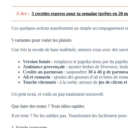
À lire :
5 recettes express pour ta semaine (prêtes en 20 min
Ces quelques actions transforment un simple accompagnement en
5 variantes pour varier les plaisirs
Une fois la recette de base maîtrisée, amusez-vous avec des saveu
Version fumée
: remplacez le paprika doux par du paprik
Ambiance provençale
: ajoutez herbes de Provence, huile 
Croûte au parmesan
: saupoudrez
30 à 40 g de parmes
Ail et romarin
: ajoutez des gousses d’ail et brins de roma
Touche citronnée
: à la sortie, arrosez de
jus de citron et
Un petit twist, et voilà un plat totalement renouvelé.
Que faire des restes ? Trois idées rapides
Il en reste ? Ne les oubliez pas. Transformez-les facilement pou
1. Salade croquante