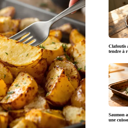
Clafoutis 
tendre à r
Saumon au
une cuisso