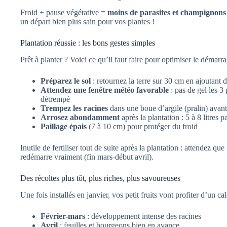
Froid + pause végétative =
moins de parasites et champignons
un départ bien plus sain pour vos plantes !
Plantation réussie : les bons gestes simples
Prêt à planter ? Voici ce qu’il faut faire pour optimiser le démarra
Préparez le sol
: retournez la terre sur 30 cm en ajoutant
Attendez une fenêtre météo favorable
: pas de gel les 3 
détrempé
Trempez les racines
dans une boue d’argile (pralin) avant
Arrosez abondamment
après la plantation : 5 à 8 litres p
Paillage épais
(7 à 10 cm) pour protéger du froid
Inutile de fertiliser tout de suite après la plantation : attendez que
redémarre vraiment (fin mars-début avril).
Des récoltes plus tôt, plus riches, plus savoureuses
Une fois installés en janvier, vos petit fruits vont profiter d’un ca
Février-mars
: développement intense des racines
Avril
: feuilles et bourgeons bien en avance