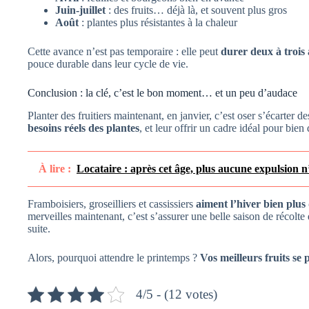
Juin-juillet
: des fruits… déjà là, et souvent plus gros
Août
: plantes plus résistantes à la chaleur
Cette avance n’est pas temporaire : elle peut
durer deux à trois
pouce durable dans leur cycle de vie.
Conclusion : la clé, c’est le bon moment… et un peu d’audace
Planter des fruitiers maintenant, en janvier, c’est oser s’écarter d
besoins réels des plantes
, et leur offrir un cadre idéal pour bien
À lire :
Locataire : après cet âge, plus aucune expulsion n’es
Framboisiers, groseilliers et cassissiers
aiment l’hiver bien plus
merveilles maintenant, c’est s’assurer une belle saison de récolte
suite.
Alors, pourquoi attendre le printemps ?
Vos meilleurs fruits se
4/5 - (12 votes)