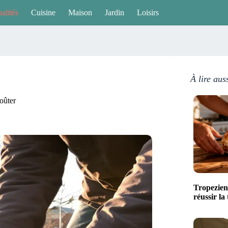
alités
Cuisine
Maison
Jardin
Loisirs
À lire aus
goûter
Tropezien
réussir la