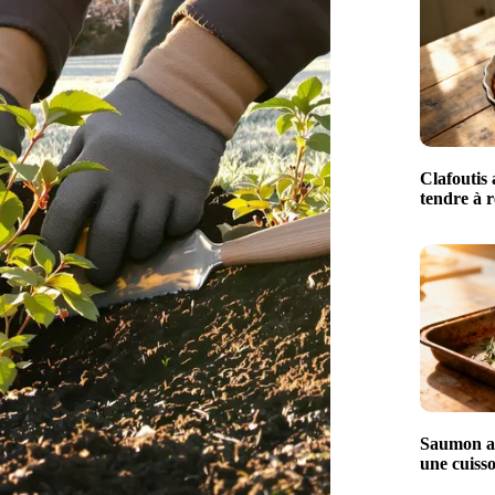
Clafoutis 
tendre à r
Saumon au
une cuisso