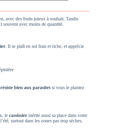
en, avec des fruits juteux à souhait. Tandis
Et souvent avec moins de quantité.
ier
. Il se plaît en sol frais et riche, et apprécie
épinière
l résiste bien aux parasites
si vous le plantez
x, le
cassissier
mérite aussi sa place dans votre
l’été, surtout dans les zones pas trop sèches.