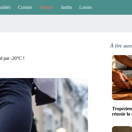
alités
Cuisine
Maison
Jardin
Loisirs
À lire aus
ud par -20°C !
Tropezien
réussir la