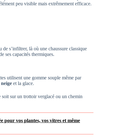
 élément peu visible mais extrêmement efficace.
de s’infiltrer, là où une chaussure classique
 de ses capacités thermiques.
ottes utilisent une gomme souple même par
 neige
et la glace.
e soit sur un trottoir verglacé ou un chemin
e pour vos plantes, vos vitres et même