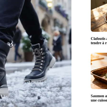
Clafoutis 
tendre à r
Saumon au
une cuisso