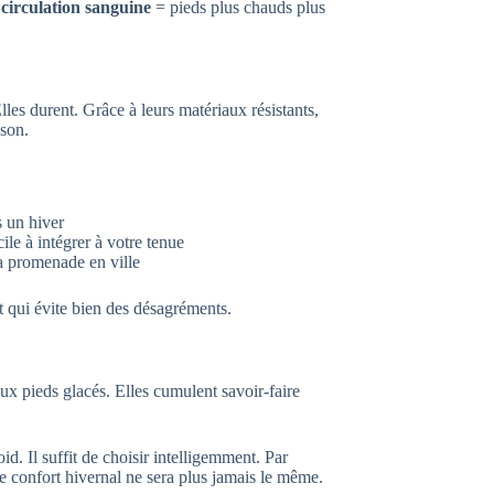
 circulation sanguine
= pieds plus chauds plus
les durent. Grâce à leurs matériaux résistants,
ison.
s un hiver
cile à intégrer à votre tenue
la promenade en ville
t qui évite bien des désagréments.
 aux pieds glacés. Elles cumulent savoir-faire
d. Il suffit de choisir intelligemment. Par
re confort hivernal ne sera plus jamais le même.