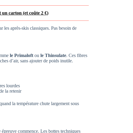
 un carton (et coûte 2 €)
r les après-skis classiques. Pas besoin de
 comme
le Primaloft
ou
le Thinsulate
. Ces fibres
hes d’air, sans ajouter de poids inutile.
res lourdes
e la retenir
quand la température chute largement sous
raie épreuve commence. Les bottes techniques