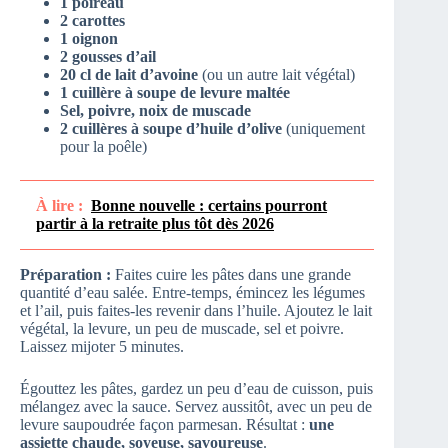
1 poireau
2 carottes
1 oignon
2 gousses d’ail
20 cl de lait d’avoine
(ou un autre lait végétal)
1 cuillère à soupe de levure maltée
Sel, poivre, noix de muscade
2 cuillères à soupe d’huile d’olive
(uniquement
pour la poêle)
À lire :
Bonne nouvelle : certains pourront
partir à la retraite plus tôt dès 2026
Préparation :
Faites cuire les pâtes dans une grande
quantité d’eau salée. Entre-temps, émincez les légumes
et l’ail, puis faites-les revenir dans l’huile. Ajoutez le lait
végétal, la levure, un peu de muscade, sel et poivre.
Laissez mijoter 5 minutes.
Égouttez les pâtes, gardez un peu d’eau de cuisson, puis
mélangez avec la sauce. Servez aussitôt, avec un peu de
levure saupoudrée façon parmesan. Résultat :
une
assiette chaude, soyeuse, savoureuse
.